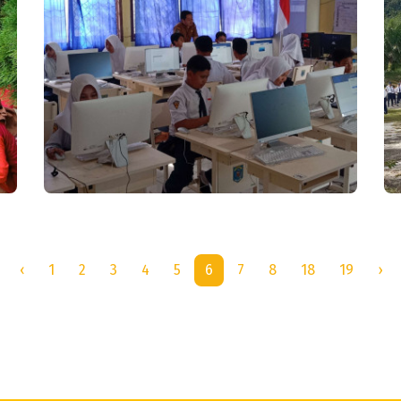
‹
1
2
3
4
5
6
7
8
18
19
›